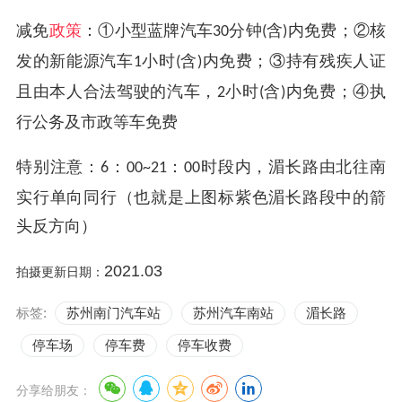
减免
政策
：①小型蓝牌汽车
分钟
含
内免费；②核
30
(
)
发的新能源汽车
小时
含
内免费；③持有残疾人证
1
(
)
且由本人合法驾驶的汽车，
小时
含
内免费；④执
2
(
)
行公务及市政等车免费
特别注意：
：
：
时段内，湄长路由北往南
6
00~21
00
实行单向同行（也就是上图标紫色湄长路段中的箭
头反方向）
2021.03
拍摄更新日期：
标签:
苏州南门汽车站
苏州汽车南站
湄长路
停车场
停车费
停车收费
分享给朋友：