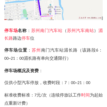
停车场
名称
：
苏州南门汽车站
（
苏州汽车南站
）
湄
长路
路边
停车
位
停车场位置
：
苏州
南门汽车站湄长路（该路段
：
6
：
湄长路有单向交通限行）
00~21
00
停车场概况及资费
：
仅供小型汽车停放，收费时段：
：
：
7
00~21
00
标准收费标准：
元
次（连续停放以工作
时间
为起始
7
/
点重新计费）