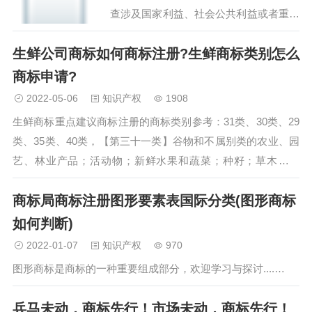
查涉及国家利益、社会公共利益或者重大
区域发展战略的商标注册申请，根据《中
生鲜公司商标如何商标注册?生鲜商标类别怎么
华人民共和国商标法》和《中华人民共和
国商标法实施条例》的有关规定，结合商
商标申请?
标工作实际，制定本办法…
2022-05-06
知识产权
1908
生鲜商标重点建议商标注册的商标类别参考：31类、30类、29
类、35类、40类，【第三十一类】谷物和不属别类的农业、园
艺、林业产品；活动物；新鲜水果和蔬菜；种籽；草木和花
卉；动物饲料；麦芽；【3101 组】未加工的林业产品；
商标局商标注册图形要素表国际分类(图形商标
【3102 组】未加工的谷物及农产品（不包括蔬菜，种子）；
【3103 组】花卉，园艺产品，草木；【3104 组】活动物；
如何判断)
【3105 组】未加工的水果及干果；【3106 组】 新鲜蔬菜；
2022-01-07
知识产权
970
【3107 组】种子；【3108 组】动物饲料；【3109 组】麦芽；
图形商标是商标的一种重要组成部分，欢迎学习与探讨....…
【3110 组】动物栖息用干草等制品…
兵马未动，商标先行！市场未动，商标先行！