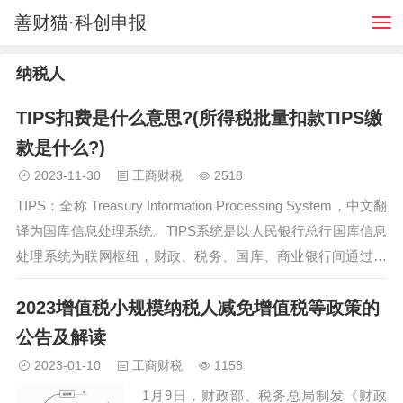
善财猫·科创申报
纳税人
TIPS扣费是什么意思?(所得税批量扣款TIPS缴
款是什么?)
2023-11-30
工商财税
2518
TIPS：全称 Treasury Information Processing System，中文翻
译为国库信息处理系统。TIPS系统是以人民银行总行国库信息
处理系统为联网枢纽，财政、税务、国库、商业银行间通过星
型联接实现电子信息在四方的流转,完成税收收入的征缴、入
2023增值税小规模纳税人减免增值税等政策的
库、退库、更正、对账等业务，该系统上线运行后,全市国税纳
税人在完成网上申报平台自助申报后，不再需要手动点击扣款
公告及解读
将由国税部门后…
2023-01-10
工商财税
1158
1月9日，财政部、税务总局制发《财政