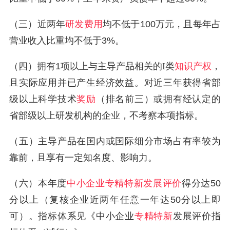
（三）近两年
研发费用
均不低于
100
万元，且每年占
营业收入比重均不低于
3%
。
（四）拥有
1
项以上与主导产品相关的Ι类
知识产权
，
且实际应用并已产生经济效益。对近三年获得省部
级以上科学技术
奖励
（排名前三）或拥有经认定的
省部级以上研发机构的企业，不考察本项指标。
（五）主导产品在国内或国际细分市场占有率较为
靠前，且享有一定知名度、影响力。
（六）本年度
中小企业专精特新发展评价
得分达
50
分以上（复核企业近两年任意一年达
50
分以上即
可）。指标体系见《中小企业
专精特新
发展评价指