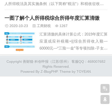
纳税申报并结清应退或应补税款，这个过程就是汇算清缴。…
人所得税法及其实施条例（以下简称“税法”）和税收征收管理
法及其实施细则有关规定，现就办理2019年度个人所得税综合
一图了解个人所得税综合所得年度汇算清缴
所得汇算清缴（以下简称“年度汇算”）有关事项公告……
2020-10-23
工商财税
1267
汇算清缴的具体计算公式：2019年度汇算
应退或应补税额=[(综合所得收入额—
60000元—“三险一金”等专项扣除-子女教
育等专项附加扣除-依法确定的其他扣
Copyright 善财猫·科创申报（江苏/苏州） 客服QQ：468007682
除)×适用税率-速算扣除数]—2019年已预
Rights Reserved.
缴税额。…
Powered By
Z-BlogPHP
. Theme by
TOYEAN
.