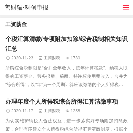
善财猫·科创申报
工资薪金
个税汇算清缴/专项附加扣除/综合税制相关知识
汇总
2020-11-23
工商财税
1730
所谓综合税制就是“合并全年收入，按年计算税款”。纳税人取
得的工资薪金、劳务报酬、稿酬、特许权使用费收入，合并为
“综合所得”，以“年”为一个周期计算应该缴纳的个人所得税。平
时取得这四项收入时，先由支付方(即扣缴义务人)依税法规定
办理年度个人所得税综合所得汇算清缴事项
按月或者按次预扣预缴税款。 年度终了，纳税人需要将上述四
项所得的全年收入和可以扣除的费用进行汇总，收入减去费用
2020-11-17
工商财税
1258
后，适用3%—45%的综合所得年度税率表，计算全年应纳个人
为切实维护纳税人合法权益，进一步落实好专项附加扣除政
所得税，再减去年度内已经预缴的税款，向税务机关办理年度
策，合理有序建立个人所得税综合所得汇算清缴制度，根据个