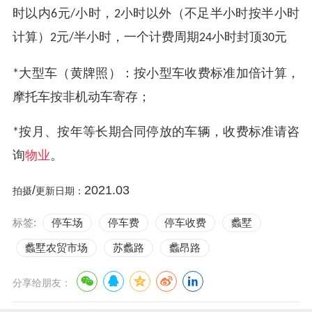
时以内
元
小时，
小时以外（不足半小时按半小时
6
/
2
计算）
元
半小时，一个计费周期
小时封顶
元
2
/
24
30
大型车（黄牌照）：按小型车收费标准加倍计算，
*
摩托车按非机动车寄存；
按月、按年等长期合同停放的车辆，收费标准请咨
*
询
物业
。
/
2021.03
拍摄
更新日期：
标签:
停车场
停车费
停车收费
蠡墅
蠡墅农贸市场
苏蠡路
蠡昂路
分享给朋友：