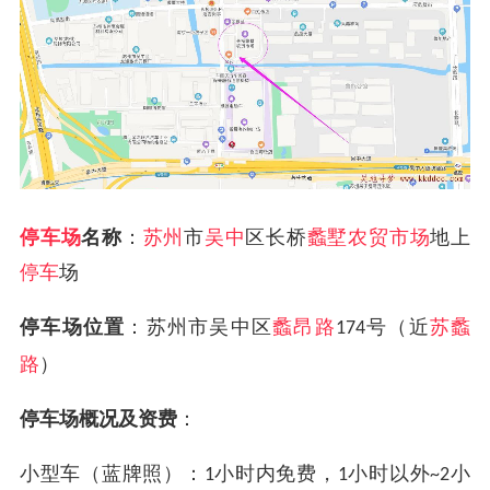
停车场
名称
：
苏州
市
吴中
区长桥
蠡墅农贸市场
地上
停车
场
停车场位置
：苏州市吴中区
蠡昂路
号（近
苏蠡
174
路
）
停车场概况及资费
：
小型车（蓝牌照）：
小时内免费，
小时以外
小
1
1
~2