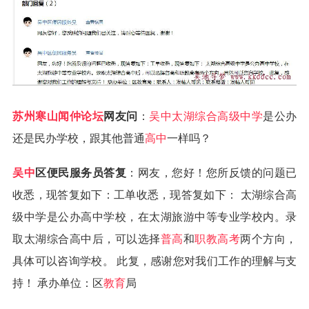
苏州
寒山闻仲论坛
网友问
：
吴中太湖综合高级中学
是公办
还是民办学校，跟其他普通
高中
一样吗？
吴中
区便民服务员答复
：网友，您好！您所反馈的问题已
收悉，现答复如下：工单收悉，现答复如下： 太湖综合高
级中学是公办高中学校，在太湖旅游中等专业学校内。录
取太湖综合高中后，可以选择
普高
和
职教高考
两个方向，
具体可以咨询学校。 此复，感谢您对我们工作的理解与支
持！ 承办单位：区
教育
局